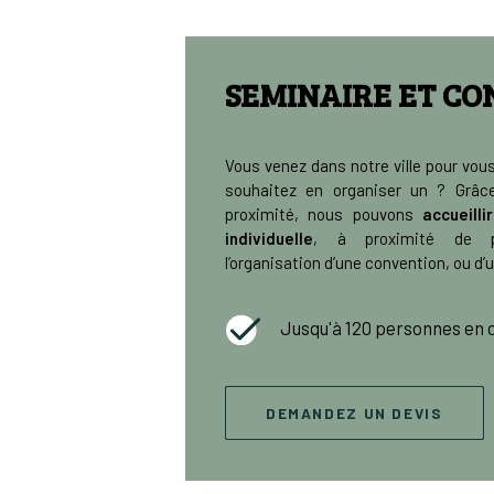
SEMINAIRE ET CO
Vous venez dans notre ville pour vou
souhaitez en organiser un ? Grâce
proximité, nous pouvons
accueill
individuelle
, à proximité de pl
l’organisation d’une convention, ou d’u
Jusqu'à 120 personnes en 
DEMANDEZ UN DEVIS