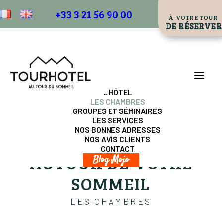
+33 3 21 56 90 00
À VOTRE TOUR
DE RÉSERVER
L’HÔTEL
LES CHAMBRES
GROUPES ET SÉMINAIRES
LES SERVICES
NOS BONNES ADRESSES
NOS AVIS CLIENTS
CONTACT
AUTOUR DE VOTRE
Blog Mojo
SOMMEIL
LES CHAMBRES