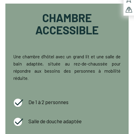
CHAMBRE
ACCESSIBLE
Une chambre d’hôtel avec un grand lit et une salle de
bain adaptée, située au rez-de-chaussée pour
répondre aux besoins des personnes à mobilité
réduite.
De 1 à 2 personnes
Salle de douche adaptée