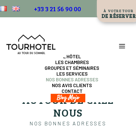
+33 3 21 56 90 00
À VOTRE TOUR
DE RÉSERVER
L’HÔTEL
LES CHAMBRES
GROUPES ET SÉMINAIRES
LES SERVICES
NOS BONNES ADRESSES
NOS AVIS CLIENTS
CONTACT
AUTOUR DE CHEZ
Blog Mojo
NOUS
NOS BONNES ADRESSES