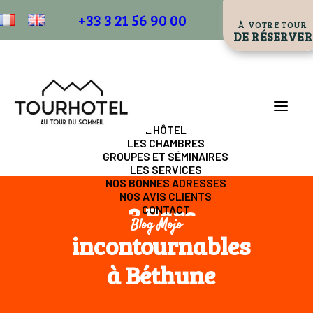
+33 3 21 56 90 00
À VOTRE TOUR
DE RÉSERVER
L’HÔTEL
LES CHAMBRES
GROUPES ET SÉMINAIRES
LES SERVICES
NOS BONNES ADRESSES
NOS AVIS CLIENTS
3 Bars
CONTACT
Blog Mojo
incontournables
à Béthune