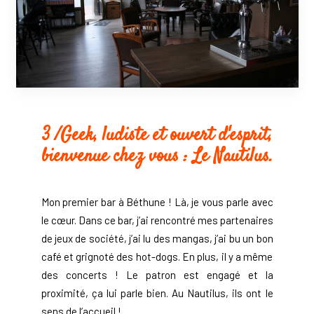
3 /Geek, ludiste et ouvert d'esprit,
bienvenue chez vous : Le Nautilus.
Mon premier bar à Béthune ! Là, je vous parle avec
le cœur. Dans ce bar, j’ai rencontré mes partenaires
de jeux de société, j’ai lu des mangas, j’ai bu un bon
café et grignoté des hot-dogs. En plus, il y a même
des concerts ! Le patron est engagé et la
proximité, ça lui parle bien. Au Nautilus, ils ont le
sens de l’accueil !