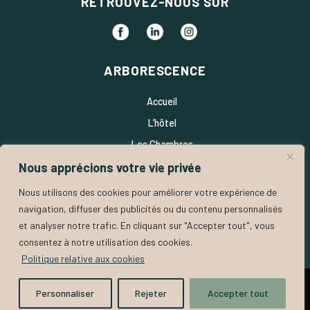
RETROUVEZ-NOUS SUR
ARBORESCENCE
Accueil
L’hôtel
Les Chambres
Nous apprécions votre vie privée
Les Services
Nos Bonnes Adresses
Nous utilisons des cookies pour améliorer votre expérience de
navigation, diffuser des publicités ou du contenu personnalisés
Nos Avis Clients
et analyser notre trafic. En cliquant sur "Accepter tout", vous
Contact
consentez à notre utilisation des cookies.
Politique relative aux cookies
© TourHôtel – 2022-2026 –
–
Mentions légales
Politique de
Personnaliser
Rejeter
Accepter tout
confidentialité
Webdesign et intégration du site :
.
AnjelouDesign